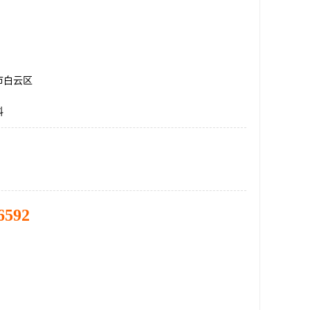
市白云区
料
6592