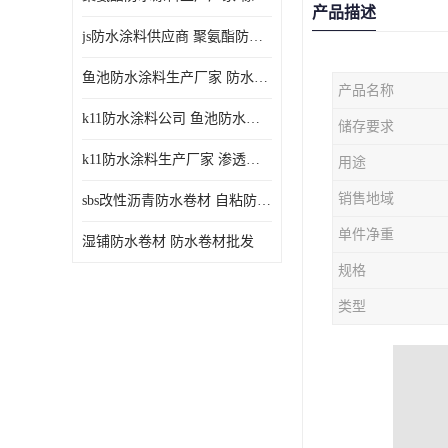
产品描述
js防水涂料供应商 聚氨酯防水涂料
鱼池防水涂料生产厂家 防水涂料
产品名称
k11防水涂料公司 鱼池防水涂料
储存要求
k11防水涂料生产厂家 渗透结晶防水涂料
用途
销售地域
sbs改性沥青防水卷材 自粘防水卷材厂家
单件净重
湿铺防水卷材 防水卷材批发
规格
类型