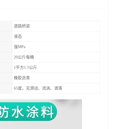
道路桥梁
液态
强MPa
20公斤每桶
1平方1.5公斤
橡胶沥青
65度，无滑动、流淌、滴落