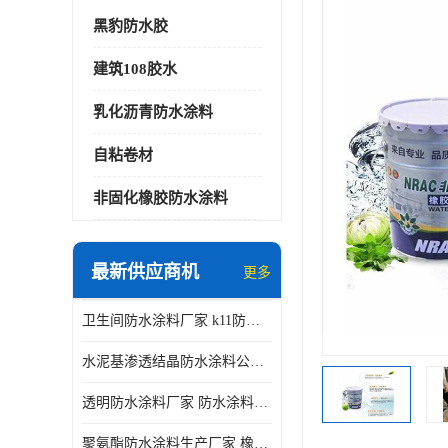
黑豹防水胶
建筑108胶水
乳化沥青防水涂料
自粘卷材
非固化橡胶防水涂料
最新供应商机
更多
卫生间防水涂料厂家 k11防水涂料
水泥基渗透结晶防水涂料公司 室外防水涂料
透明防水涂料厂家 防水涂料屋顶
聚氨酯防水涂料生产厂家 橡胶沥青防水涂料