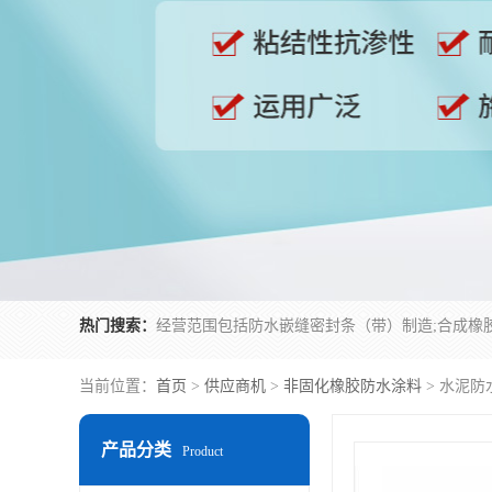
热门搜索：
当前位置：
首页
>
供应商机
>
非固化橡胶防水涂料
> 水泥防
产品分类
Product