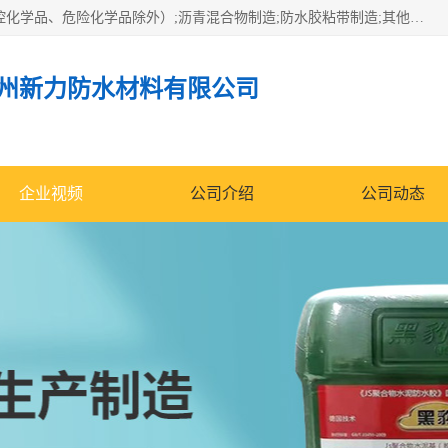
经营范围包括防水嵌缝密封条（带）制造;合成橡胶制造（监控化学品、危险化学品除外）;沥青混合物制造;防水胶粘带制造;其他合成材料制造（监控化学品、危险化学品除外）;涂料制造（监控化学品、危险化学品除外）;建筑结构防水补漏;防水建筑材料制造;粘合剂制造（监控化学品、危险化学品除外）;涂料零售;广州新力防水材料有限公司具有1处分支机构。
州新力防水材料有限公司
企业视频
公司介绍
公司动态