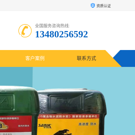
资质认证
全国服务咨询热线:
13480256592
客户案例
联系方式