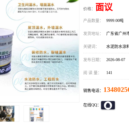
面议
价格：
产品数量：
9999.00吨
发货地址：
广东省广州
关键词：
水泥防水涂
发布日期：
2026-08-07
阅 读 量：
141
1348025
销售电话：
在线QQ：