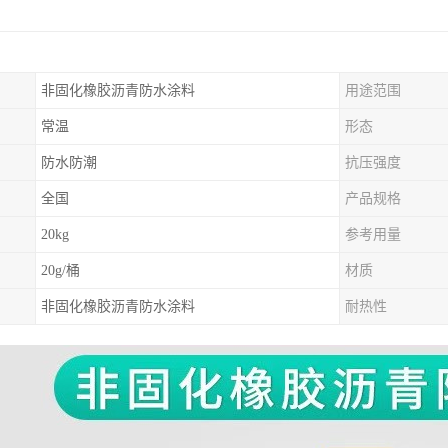
非固化橡胶沥青防水涂料
用途范围
常温
形态
防水防潮
抗压强度
全国
产品规格
20kg
参考用量
20g/桶
材质
非固化橡胶沥青防水涂料
耐热性