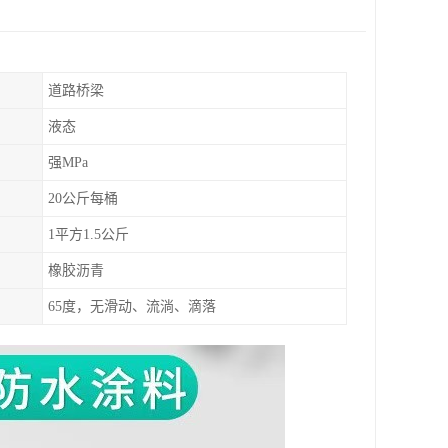
道路桥梁
液态
强MPa
20公斤每桶
1平方1.5公斤
橡胶沥青
65度，无滑动、流淌、滴落