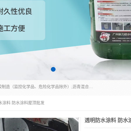
经营范围包括防水嵌缝密封条（带）制造;合成橡胶制造（监控化学品、危险化学品除外）;沥青混合物制造;防水胶粘带制造;其他合成材料制造（监控化学品、危险化学品除外）;涂料制造（监控化学品、危险化学品除外）;建筑结构防水补漏;防水建筑材料制造;粘合剂制造（监控化学品、危险化学品除外）;涂料零售;广州新力防水材料有限公司具有1处分支机构。
水涂料 防水涂料屋顶批发
透明防水涂料 防水