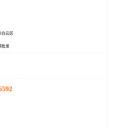
市白云区
顶批发
6592