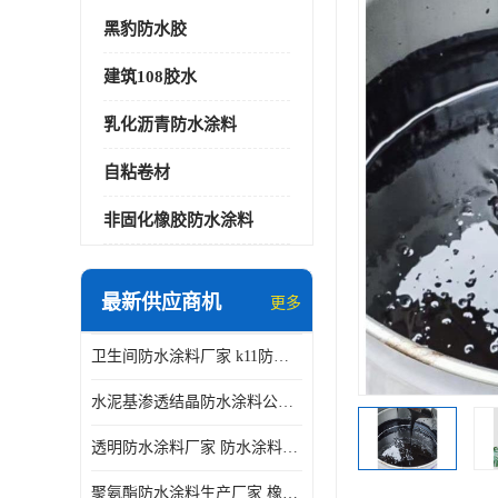
黑豹防水胶
建筑108胶水
乳化沥青防水涂料
自粘卷材
非固化橡胶防水涂料
最新供应商机
更多
卫生间防水涂料厂家 k11防水涂料
水泥基渗透结晶防水涂料公司 室外防水涂料
透明防水涂料厂家 防水涂料屋顶
聚氨酯防水涂料生产厂家 橡胶沥青防水涂料