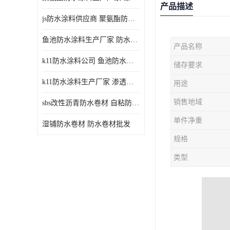
产品描述
js防水涂料供应商 聚氨酯防水涂料
鱼池防水涂料生产厂家 防水涂料
产品名称
k11防水涂料公司 鱼池防水涂料
储存要求
k11防水涂料生产厂家 渗透结晶防水涂料
用途
销售地域
sbs改性沥青防水卷材 自粘防水卷材厂家
单件净重
湿铺防水卷材 防水卷材批发
规格
类型