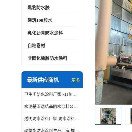
黑豹防水胶
建筑108胶水
乳化沥青防水涂料
自粘卷材
非固化橡胶防水涂料
最新供应商机
更多
卫生间防水涂料厂家 k11防水涂料
水泥基渗透结晶防水涂料公司 室外防水涂料
透明防水涂料厂家 防水涂料屋顶
聚氨酯防水涂料生产厂家 橡胶沥青防水涂料