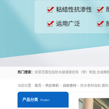
热门搜索：
当前位置：
首页
>
供应商机
>
自粘卷材
> 防水卷材自粘 膜
产品分类
Product