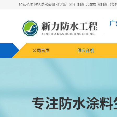
广
公司首页
供应商机