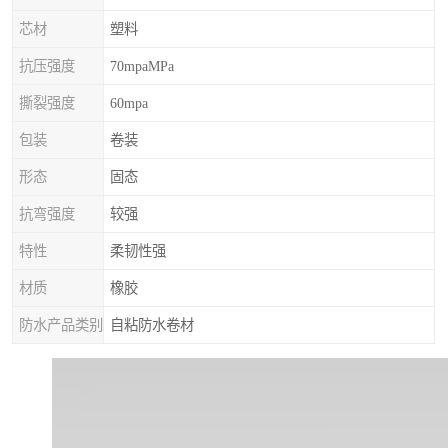
芯材
塑料
抗压强度
70mpaMPa
撕裂强度
60mpa
包装
卷装
形态
固态
抗弯强度
较强
特性
柔韧性强
材质
橡胶
防水产品类别
自粘防水卷材