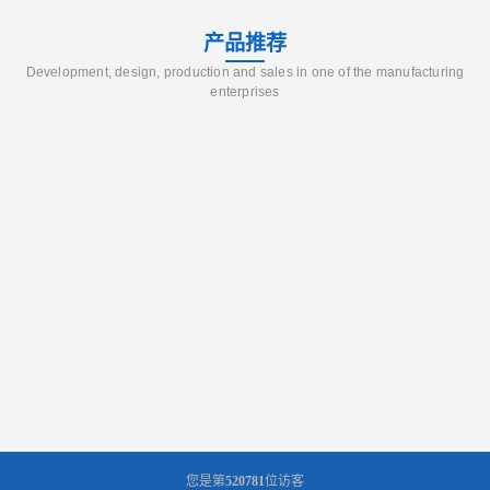
产品推荐
Development, design, production and sales in one of the manufacturing
enterprises
您是第
520781
位访客