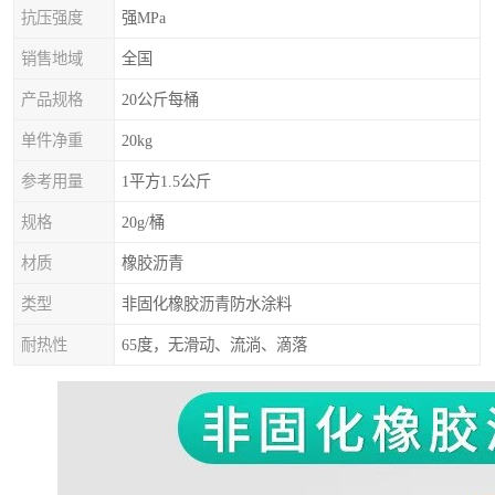
抗压强度
强MPa
销售地域
全国
产品规格
20公斤每桶
单件净重
20kg
参考用量
1平方1.5公斤
规格
20g/桶
材质
橡胶沥青
类型
非固化橡胶沥青防水涂料
耐热性
65度，无滑动、流淌、滴落