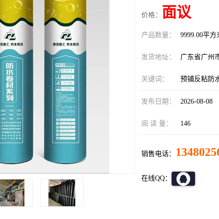
面议
价格：
产品数量：
9999.00平
发货地址：
广东省广州
关键词：
预铺反粘防
发布日期：
2026-08-08
阅 读 量：
146
1348025
销售电话：
在线QQ：