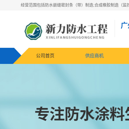
广
公司首页
供应商机