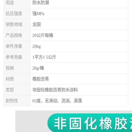
用途
防水防潮
抗压强度
强MPa
销售地域
全国
产品规格
20公斤每桶
单件净重
20kg
参考用量
1平方1.5公斤
规格
20g/桶
材质
橡胶沥青
类型
非固化橡胶沥青防水涂料
耐热性
65度，无滑动、流淌、滴落