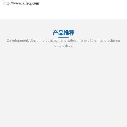
http://www.xlfscj.com
产品推荐
Development, design, production and sales in one of the manufacturing
enterprises