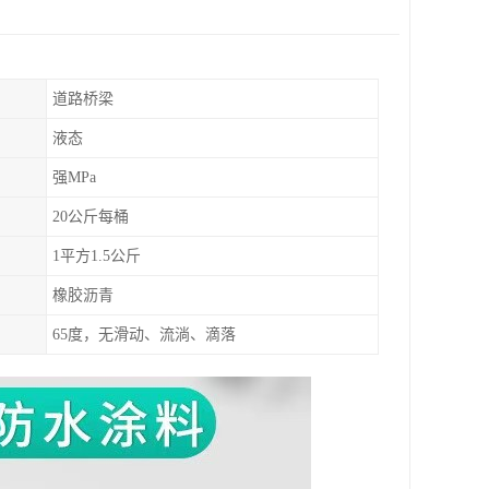
道路桥梁
液态
强MPa
20公斤每桶
1平方1.5公斤
橡胶沥青
65度，无滑动、流淌、滴落