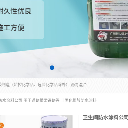
经营范围包括防水嵌缝密封条（带）制造;合成橡胶制造（监控化学品、危险化学品除外）;沥青混合物制造;防水胶粘带制造;其他合成材料制造（监控化学品、危险化学品除外）;涂料制造（监控化学品、危险化学品除外）;建筑结构防水补漏;防水建筑材料制造;粘合剂制造（监控化学品、危险化学品除外）;涂料零售;广州新力防水材料有限公司具有1处分支机构。
间防水涂料公司 用于道路桥梁铁路等 非固化橡胶防水涂料
卫生间防水涂料公司