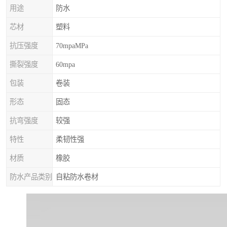
用途
防水
芯材
塑料
抗压强度
70mpaMPa
撕裂强度
60mpa
包装
卷装
形态
固态
抗弯强度
较强
特性
柔韧性强
材质
橡胶
防水产品类别
自粘防水卷材