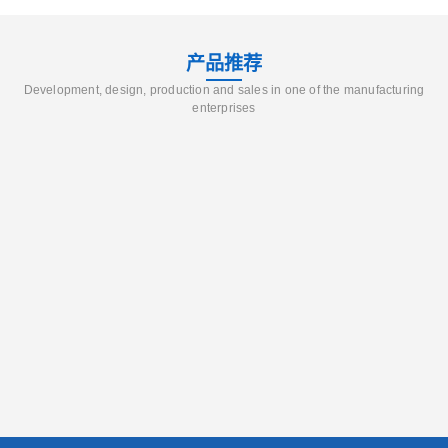
产品推荐
Development, design, production and sales in one of the manufacturing
enterprises