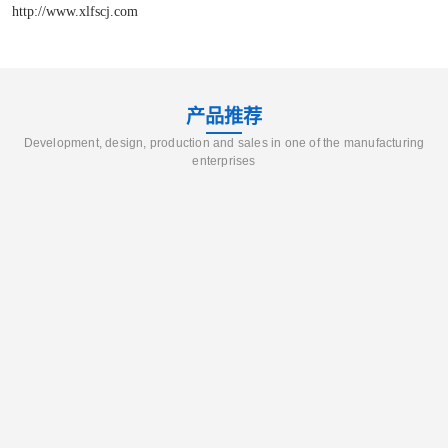
http://www.xlfscj.com
产品推荐
Development, design, production and sales in one of the manufacturing
enterprises