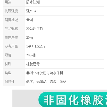
用途
防水防潮
抗压强度
强MPa
销售地域
全国
产品规格
20公斤每桶
单件净重
20kg
参考用量
1平方1.5公斤
规格
20g/桶
材质
橡胶沥青
类型
非固化橡胶沥青防水涂料
耐热性
65度，无滑动、流淌、滴落