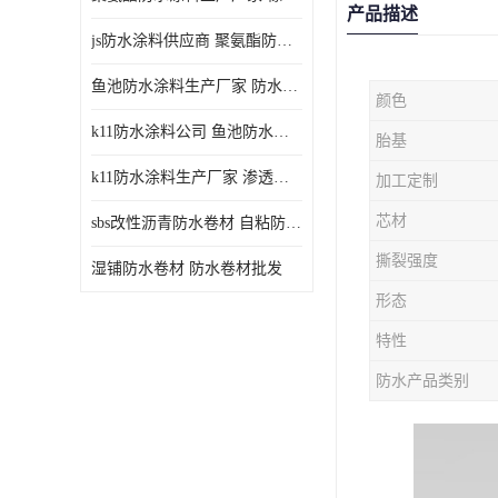
产品描述
js防水涂料供应商 聚氨酯防水涂料
鱼池防水涂料生产厂家 防水涂料
颜色
k11防水涂料公司 鱼池防水涂料
胎基
k11防水涂料生产厂家 渗透结晶防水涂料
加工定制
芯材
sbs改性沥青防水卷材 自粘防水卷材厂家
撕裂强度
湿铺防水卷材 防水卷材批发
形态
特性
防水产品类别