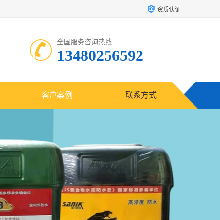
资质认证
全国服务咨询热线:
13480256592
客户案例
联系方式