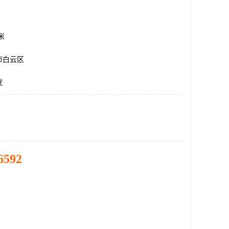
方米
市白云区
发
6592