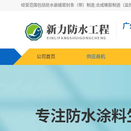
广
公司首页
供应商机