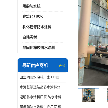
黑豹防水胶
建筑108胶水
乳化沥青防水涂料
自粘卷材
非固化橡胶防水涂料
最新供应商机
更多
卫生间防水涂料厂家 k11防水涂料
水泥基渗透结晶防水涂料公司 室外防水涂料
透明防水涂料厂家 防水涂料屋顶
聚氨酯防水涂料生产厂家 橡胶沥青防水涂料