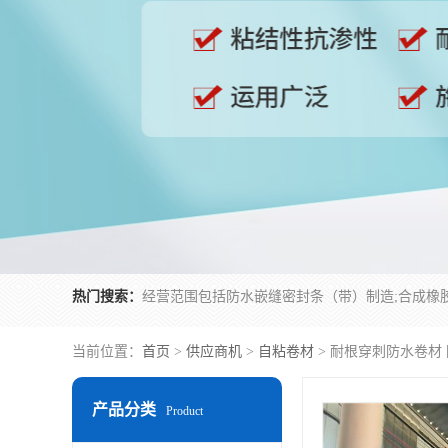
热门搜索：
当前位置：
首页
>
供应商机
>
自粘卷材
> 耐根穿刺防水卷材
产品分类
Product