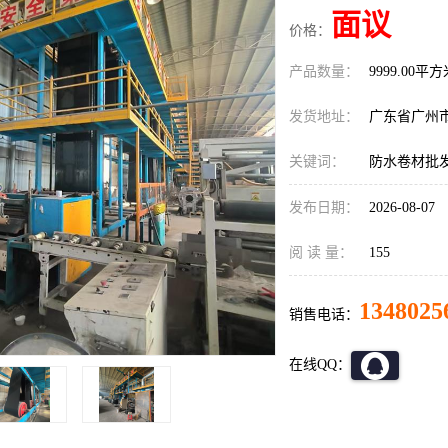
面议
价格：
产品数量：
9999.00平
发货地址：
广东省广州
关键词：
防水卷材批
发布日期：
2026-08-07
阅 读 量：
155
1348025
销售电话：
在线QQ：