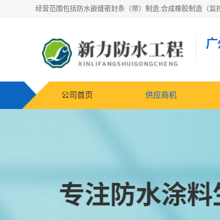
广
公司首页
供应商机