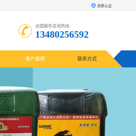
资质认证
全国服务咨询热线:
13480256592
客户案例
联系方式