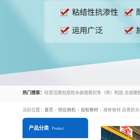
热门搜索：
当前位置：
首页
>
供应商机
>
自粘卷材
> 液体卷材 沥青防
产品分类
Product