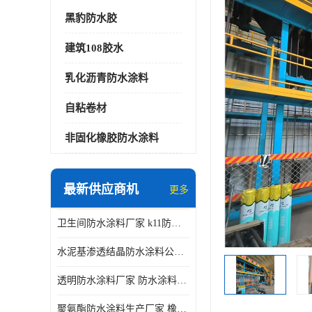
黑豹防水胶
建筑108胶水
乳化沥青防水涂料
自粘卷材
非固化橡胶防水涂料
最新供应商机
更多
卫生间防水涂料厂家 k11防水涂料
水泥基渗透结晶防水涂料公司 室外防水涂料
透明防水涂料厂家 防水涂料屋顶
聚氨酯防水涂料生产厂家 橡胶沥青防水涂料