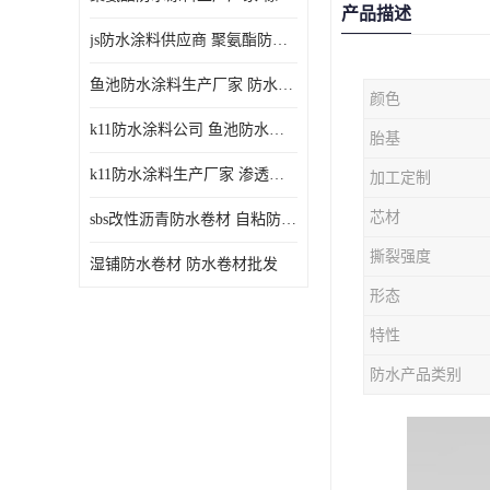
产品描述
js防水涂料供应商 聚氨酯防水涂料
鱼池防水涂料生产厂家 防水涂料
颜色
k11防水涂料公司 鱼池防水涂料
胎基
k11防水涂料生产厂家 渗透结晶防水涂料
加工定制
芯材
sbs改性沥青防水卷材 自粘防水卷材厂家
撕裂强度
湿铺防水卷材 防水卷材批发
形态
特性
防水产品类别