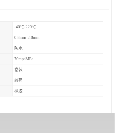
-40℃-220℃
0.8mm-2.0mm
防水
70mpaMPa
卷装
较强
橡胶