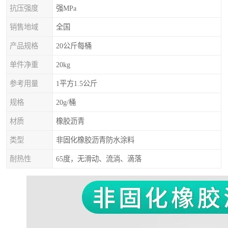
抗压强度
强MPa
销售地域
全国
产品规格
20公斤每桶
单件净重
20kg
参考用量
1平方1.5公斤
规格
20g/桶
材质
橡胶沥青
类型
非固化橡胶沥青防水涂料
耐热性
65度，无滑动、流淌、滴落