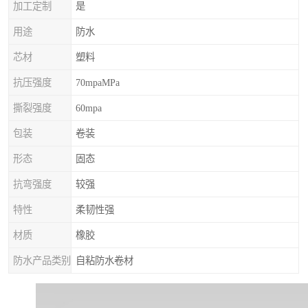
加工定制
是
用途
防水
芯材
塑料
抗压强度
70mpaMPa
撕裂强度
60mpa
包装
卷装
形态
固态
抗弯强度
较强
特性
柔韧性强
材质
橡胶
防水产品类别
自粘防水卷材