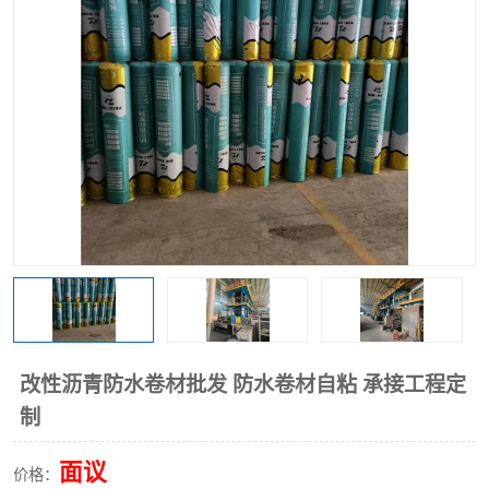
改性沥青防水卷材批发 防水卷材自粘 承接工程定
制
面议
价格：