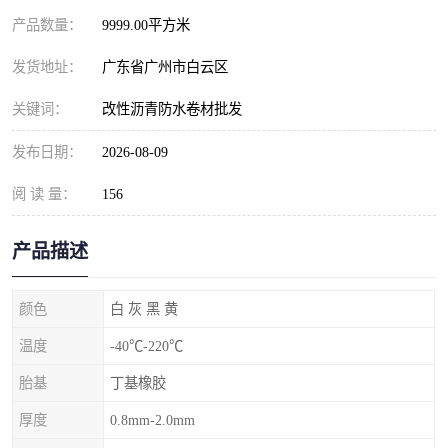
产品数量：
9999.00平方米
发货地址：
广东省广州市白云区
关键词：
改性沥青防水卷材批发
发布日期：
2026-08-09
阅 读 量：
156
产品描述
颜色
白 灰 黑 黄
温度
-40℃-220℃
胎基
丁基橡胶
厚度
0.8mm-2.0mm