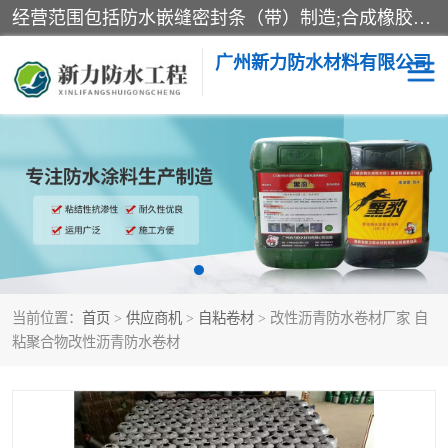
经营范围包括防水嵌缝密封条（带）制造;合成橡胶制造（监控化学品、危险化学品除外）;沥青混合物制造;防水胶粘带制造;其他合成材料制造（监控化学品、危险化学品除外）;涂料制造（监控化学品、危险化学品除外）;建筑结构防水补漏;防水建筑材料制造;粘合剂制造（监控化学品、危险化学品除外）;涂料零售;广州新力防水材料有限公司具有1处分支机构。
广州新力防水材料有限公司
黑豹防水胶
建筑108胶水
乳化沥青防水涂料
自粘卷材
非固化橡胶防水涂料
当前位置：
首页
>
供应商机
>
自粘卷材
> 改性沥青防水卷材厂家 自
粘聚合物改性沥青防水卷材