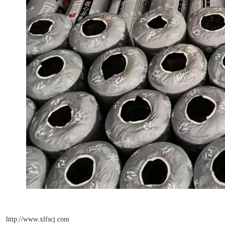
http://www.xlfscj.com