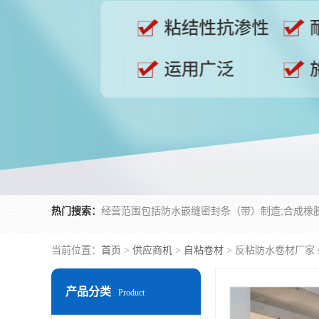
热门搜索：
当前位置：
首页
>
供应商机
>
自粘卷材
> 反粘防水卷材厂家 
产品分类
Product