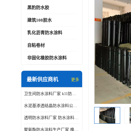
黑豹防水胶
建筑108胶水
乳化沥青防水涂料
自粘卷材
非固化橡胶防水涂料
最新供应商机
更多
卫生间防水涂料厂家 k11防水涂料
水泥基渗透结晶防水涂料公司 室外防水涂料
透明防水涂料厂家 防水涂料屋顶
聚氨酯防水涂料生产厂家 橡胶沥青防水涂料