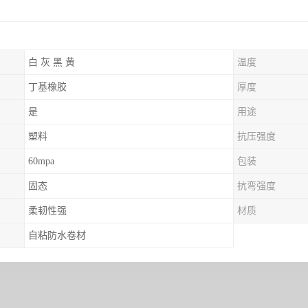
白 灰 黑 黄
温度
丁基橡胶
厚度
是
用途
塑料
抗压强度
60mpa
包装
固态
抗弯强度
柔韧性强
材质
自粘防水卷材