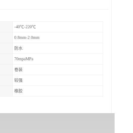
-40℃-220℃
0.8mm-2.0mm
防水
70mpaMPa
卷装
较强
橡胶