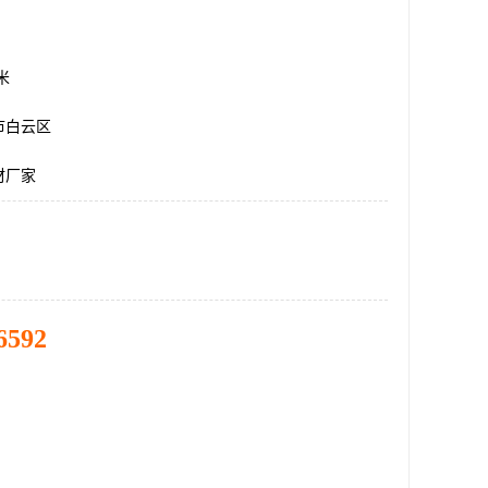
方米
市白云区
材厂家
6592