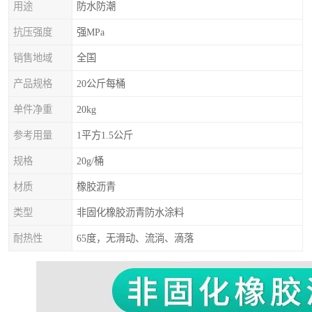
用途
防水防潮
抗压强度
强MPa
销售地域
全国
产品规格
20公斤每桶
单件净重
20kg
参考用量
1平方1.5公斤
规格
20g/桶
材质
橡胶沥青
类型
非固化橡胶沥青防水涂料
耐热性
65度，无滑动、流淌、滴落