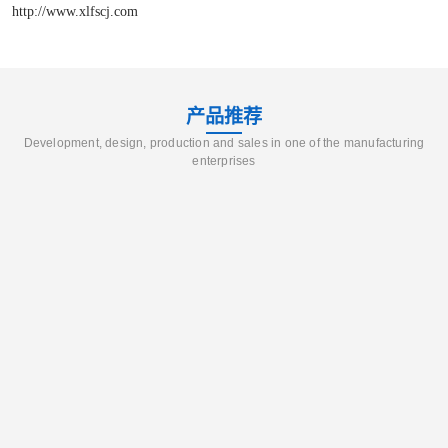
http://www.xlfscj.com
产品推荐
Development, design, production and sales in one of the manufacturing
enterprises