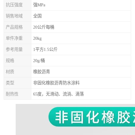
抗压强度
强MPa
销售地域
全国
产品规格
20公斤每桶
单件净重
20kg
参考用量
1平方1.5公斤
规格
20g/桶
材质
橡胶沥青
类型
非固化橡胶沥青防水涂料
耐热性
65度，无滑动、流淌、滴落