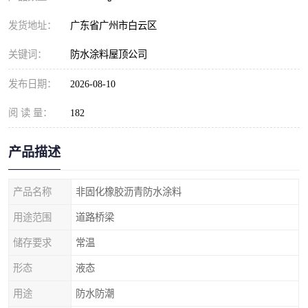
发货地址：
广东省广州市白云区
关键词：
防水涂料屋顶公司
发布日期：
2026-08-10
阅 读 量：
182
产品描述
产品名称
非固化橡胶沥青防水涂料
用途范围
道路桥梁
储存要求
常温
形态
液态
用途
防水防潮