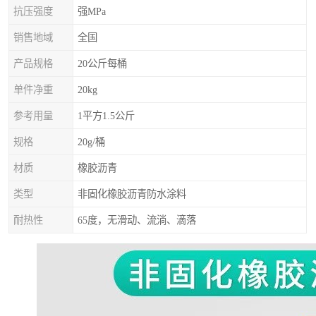
抗压强度
强MPa
销售地域
全国
产品规格
20公斤每桶
单件净重
20kg
参考用量
1平方1.5公斤
规格
20g/桶
材质
橡胶沥青
类型
非固化橡胶沥青防水涂料
耐热性
65度，无滑动、流淌、滴落