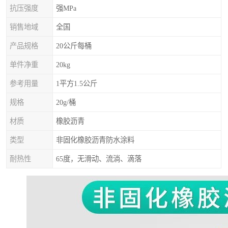
抗压强度
强MPa
销售地域
全国
产品规格
20公斤每桶
单件净重
20kg
参考用量
1平方1.5公斤
规格
20g/桶
材质
橡胶沥青
类型
非固化橡胶沥青防水涂料
耐热性
65度，无滑动、流淌、滴落