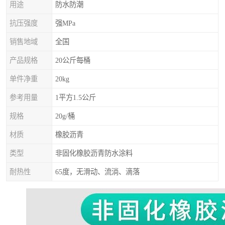
用途
防水防潮
抗压强度
强MPa
销售地域
全国
产品规格
20公斤每桶
单件净重
20kg
参考用量
1平方1.5公斤
规格
20g/桶
材质
橡胶沥青
类型
非固化橡胶沥青防水涂料
耐热性
65度，无滑动、流淌、滴落