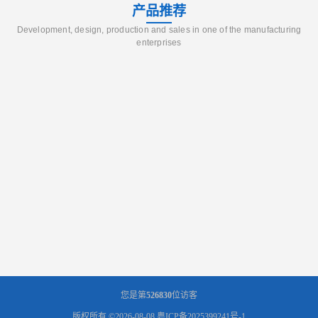
产品推荐
Development, design, production and sales in one of the manufacturing
enterprises
您是第
526830
位访客
版权所有 ©2026-08-08
粤ICP备2025399241号-1