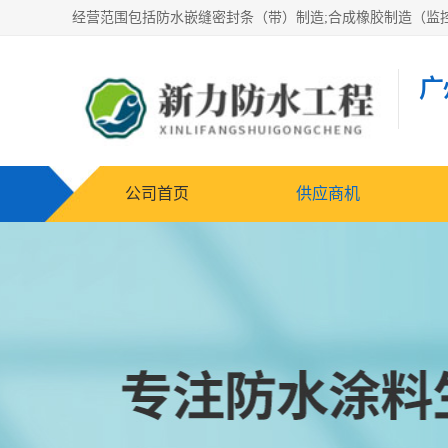
广
公司首页
供应商机