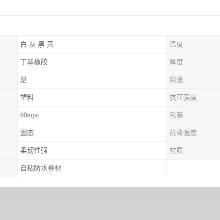
白 灰 黑 黄
温度
丁基橡胶
厚度
是
用途
塑料
抗压强度
60mpa
包装
固态
抗弯强度
柔韧性强
材质
自粘防水卷材