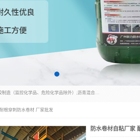
经营范围包括防水嵌缝密封条（带）制造;合成橡胶制造（监控化学品、危险化学品除外）;沥青混合物制造;防水胶粘带制造;其他合成材料制造（监控化学品、危险化学品除外）;涂料制造（监控化学品、危险化学品除外）;建筑结构防水补漏;防水建筑材料制造;粘合剂制造（监控化学品、危险化学品除外）;涂料零售;广州新力防水材料有限公司具有1处分支机构。
 耐根穿刺防水卷材 厂家批发
防水卷材自粘厂家 