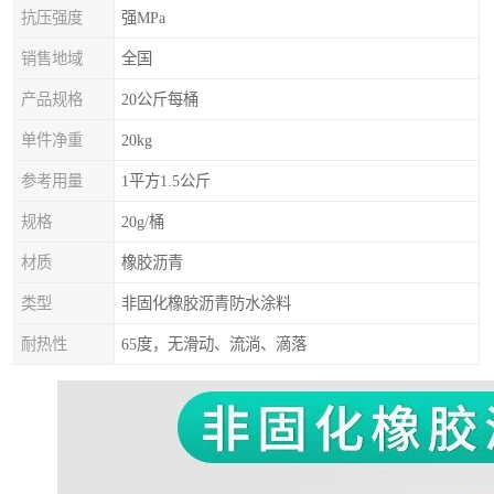
抗压强度
强MPa
销售地域
全国
产品规格
20公斤每桶
单件净重
20kg
参考用量
1平方1.5公斤
规格
20g/桶
材质
橡胶沥青
类型
非固化橡胶沥青防水涂料
耐热性
65度，无滑动、流淌、滴落