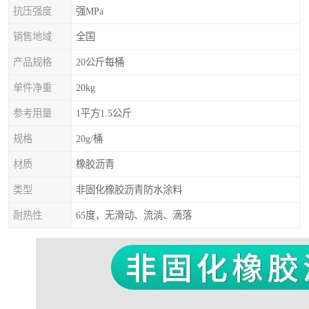
抗压强度
强MPa
销售地域
全国
产品规格
20公斤每桶
单件净重
20kg
参考用量
1平方1.5公斤
规格
20g/桶
材质
橡胶沥青
类型
非固化橡胶沥青防水涂料
耐热性
65度，无滑动、流淌、滴落