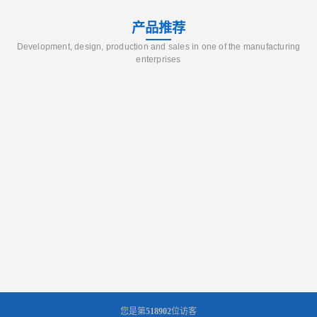
产品推荐
Development, design, production and sales in one of the manufacturing
enterprises
您是第
518902
位访客