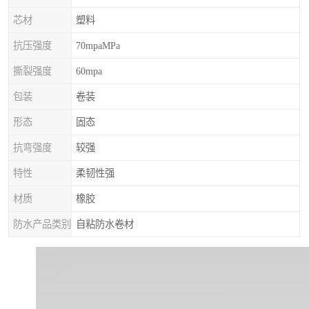
芯材
塑料
抗压强度
70mpaMPa
撕裂强度
60mpa
包装
卷装
形态
固态
抗弯强度
较强
特性
柔韧性强
材质
橡胶
防水产品类别
自粘防水卷材