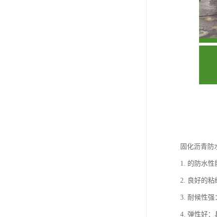
固化沥青防
1. 的防
2. 良好
3. 耐候
4. 弹性