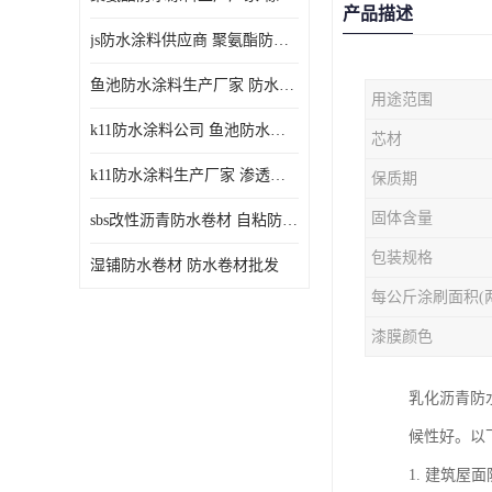
产品描述
js防水涂料供应商 聚氨酯防水涂料
鱼池防水涂料生产厂家 防水涂料
用途范围
k11防水涂料公司 鱼池防水涂料
芯材
k11防水涂料生产厂家 渗透结晶防水涂料
保质期
固体含量
sbs改性沥青防水卷材 自粘防水卷材厂家
包装规格
湿铺防水卷材 防水卷材批发
每公斤涂刷面积(
漆膜颜色
乳化沥青防
候性好。以
1. 建筑