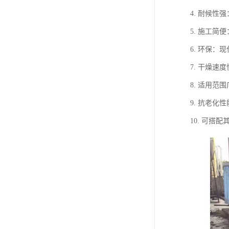
4. 耐候
5. 施工
6. 环保
7. 干燥
8. 适用
9. 抗老
10. 可