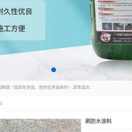
经营范围包括防水嵌缝密封条（带）制造;合成橡胶制造（监控化学品、危险化学品除外）;沥青混合物制造;防水胶粘带制造;其他合成材料制造（监控化学品、危险化学品除外）;涂料制造（监控化学品、危险化学品除外）;建筑结构防水补漏;防水建筑材料制造;粘合剂制造（监控化学品、危险化学品除外）;涂料零售;广州新力防水材料有限公司具有1处分支机构。
料
刷防水涂料