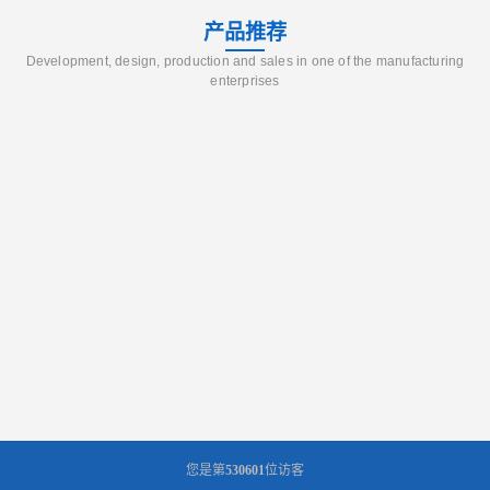
产品推荐
Development, design, production and sales in one of the manufacturing
enterprises
您是第
530601
位访客