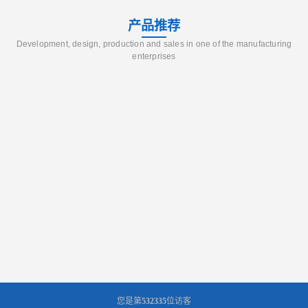
产品推荐
Development, design, production and sales in one of the manufacturing
enterprises
您是第
532335
位访客