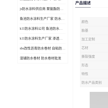
产品描述
js防水涂料供应商 聚氨酯防水涂料
鱼池防水涂料生产厂家 防水涂料
颜色
k11防水涂料公司 鱼池防水涂料
胎基
k11防水涂料生产厂家 渗透结晶防水涂料
加工定制
芯材
sbs改性沥青防水卷材 自粘防水卷材厂家
撕裂强度
湿铺防水卷材 防水卷材批发
形态
特性
防水产品类别