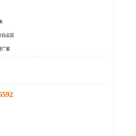
方米
市白云区
材厂家
6592