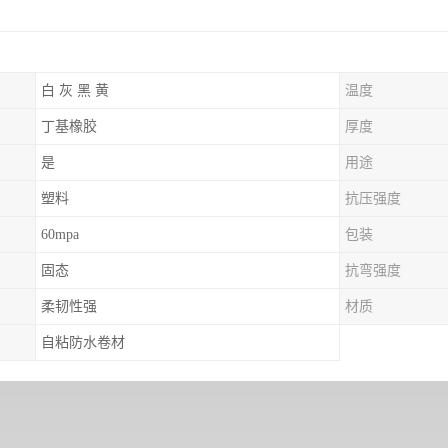
白 灰 黑 黄
温度
丁基橡胶
厚度
是
用途
塑料
抗压强度
60mpa
包装
固态
抗弯强度
柔韧性强
材质
自粘防水卷材