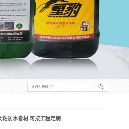
反粘防水卷材 可按工程定制