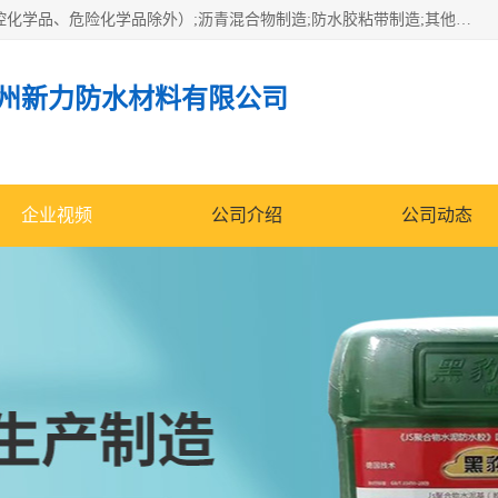
经营范围包括防水嵌缝密封条（带）制造;合成橡胶制造（监控化学品、危险化学品除外）;沥青混合物制造;防水胶粘带制造;其他合成材料制造（监控化学品、危险化学品除外）;涂料制造（监控化学品、危险化学品除外）;建筑结构防水补漏;防水建筑材料制造;粘合剂制造（监控化学品、危险化学品除外）;涂料零售;广州新力防水材料有限公司具有1处分支机构。
州新力防水材料有限公司
企业视频
公司介绍
公司动态