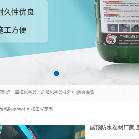
经营范围包括防水嵌缝密封条（带）制造;合成橡胶制造（监控化学品、危险化学品除外）;沥青混合物制造;防水胶粘带制造;其他合成材料制造（监控化学品、危险化学品除外）;涂料制造（监控化学品、危险化学品除外）;建筑结构防水补漏;防水建筑材料制造;粘合剂制造（监控化学品、危险化学品除外）;涂料零售;广州新力防水材料有限公司具有1处分支机构。
 反粘防水卷材 可按工程定制
屋顶防水卷材厂家 