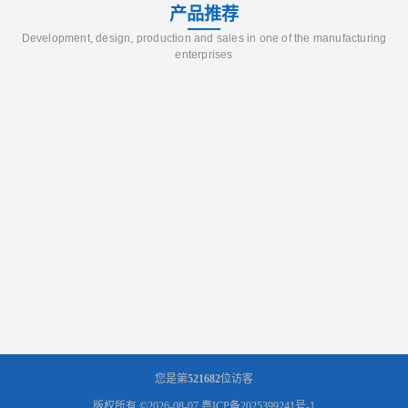
产品推荐
Development, design, production and sales in one of the manufacturing
enterprises
您是第
521682
位访客
版权所有 ©2026-08-07
粤ICP备2025399241号-1