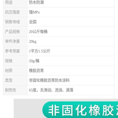
用途
防水防潮
抗压强度
强MPa
销售地域
全国
产品规格
20公斤每桶
单件净重
20kg
参考用量
1平方1.5公斤
规格
20g/桶
材质
橡胶沥青
类型
非固化橡胶沥青防水涂料
耐热性
65度，无滑动、流淌、滴落