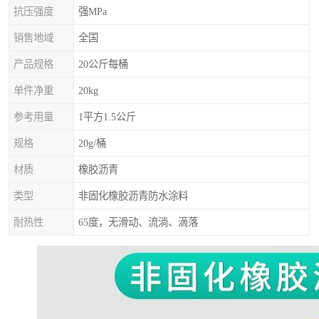
抗压强度
强MPa
销售地域
全国
产品规格
20公斤每桶
单件净重
20kg
参考用量
1平方1.5公斤
规格
20g/桶
材质
橡胶沥青
类型
非固化橡胶沥青防水涂料
耐热性
65度，无滑动、流淌、滴落