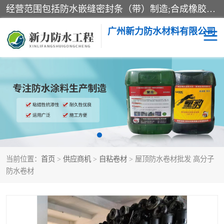
经营范围包括防水嵌缝密封条（带）制造;合成橡胶制造（监控化学品、危险化学品除外）;沥青混合物制造;防水胶粘带制造;其他合成材料制造（监控化学品、危险化学品除外）;涂料制造（监控化学品、危险化学品除外）;建筑结构防水补漏;防水建筑材料制造;粘合剂制造（监控化学品、危险化学品除外）;涂料零售;广州新力防水材料有限公司具有1处分支机构。
广州新力防水材料有限公司
黑豹防水胶
建筑108胶水
乳化沥青防水涂料
自粘卷材
非固化橡胶防水涂料
当前位置：
首页
>
供应商机
>
自粘卷材
> 屋顶防水卷材批发 高分子
防水卷材