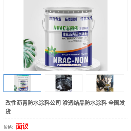
改性沥青防水涂料公司 渗透结晶防水涂料 全国发
货
面议
价格：