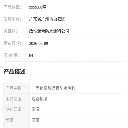
产品数量：
9999.00吨
发货地址：
广东省广州市白云区
关键词：
改性沥青防水涂料公司
发布日期：
2026-08-09
阅 读 量：
84
产品描述
产品名称
非固化橡胶沥青防水涂料
用途范围
道路桥梁
储存要求
常温
形态
液态