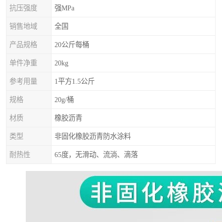
抗压强度
强MPa
销售地域
全国
产品规格
20公斤每桶
单件净重
20kg
参考用量
1平方1.5公斤
规格
20g/桶
材质
橡胶沥青
类型
非固化橡胶沥青防水涂料
耐热性
65度，无滑动、流淌、滴落