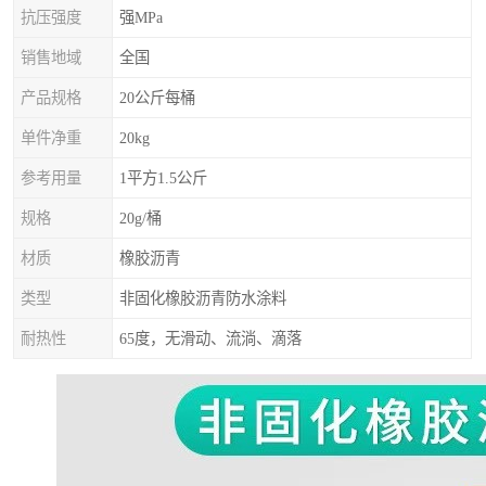
抗压强度
强MPa
销售地域
全国
产品规格
20公斤每桶
单件净重
20kg
参考用量
1平方1.5公斤
规格
20g/桶
材质
橡胶沥青
类型
非固化橡胶沥青防水涂料
耐热性
65度，无滑动、流淌、滴落