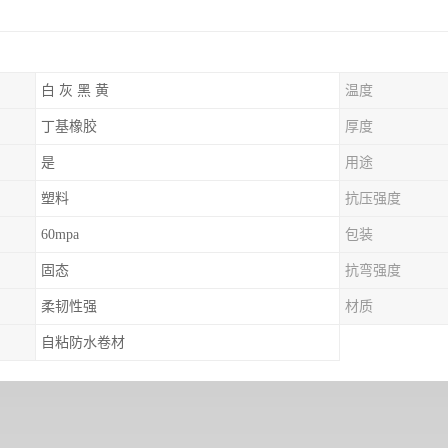
白 灰 黑 黄
温度
丁基橡胶
厚度
是
用途
塑料
抗压强度
60mpa
包装
固态
抗弯强度
柔韧性强
材质
自粘防水卷材