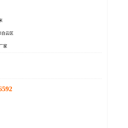
方米
市白云区
材厂家
6592