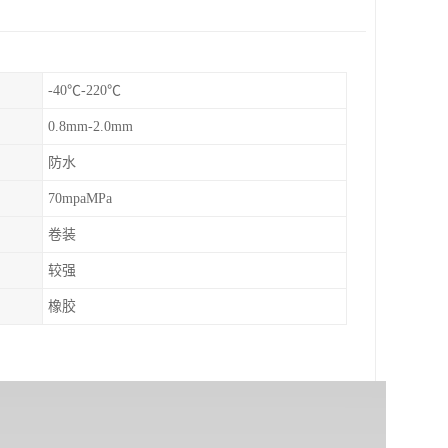
-40℃-220℃
0.8mm-2.0mm
防水
70mpaMPa
卷装
较强
橡胶