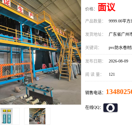
面议
价格：
产品数量：
9999.00平
发货地址：
广东省广州
关键词：
pvc防水卷
发布日期：
2026-08-09
阅 读 量：
121
1348025
销售电话：
在线QQ：