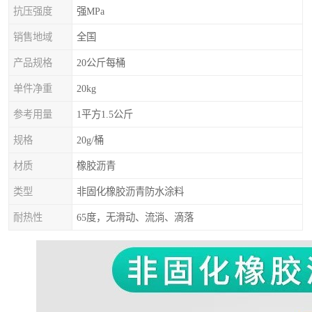
抗压强度
强MPa
销售地域
全国
产品规格
20公斤每桶
单件净重
20kg
参考用量
1平方1.5公斤
规格
20g/桶
材质
橡胶沥青
类型
非固化橡胶沥青防水涂料
耐热性
65度，无滑动、流淌、滴落