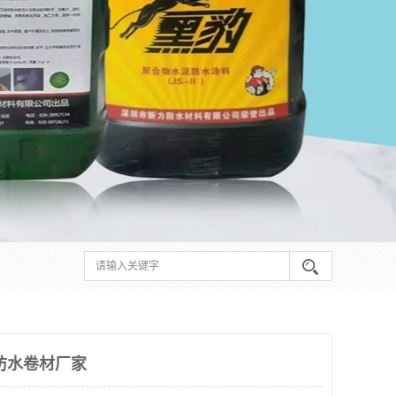
防水卷材厂家