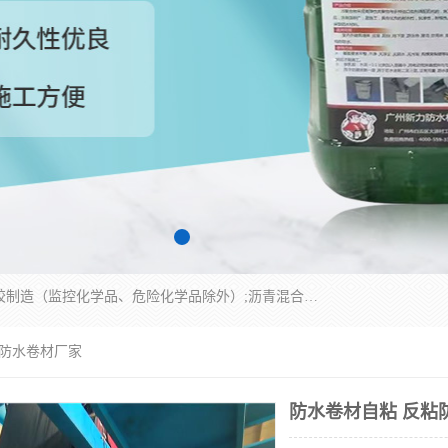
经营范围包括防水嵌缝密封条（带）制造;合成橡胶制造（监控化学品、危险化学品除外）;沥青混合物制造;防水胶粘带制造;其他合成材料制造（监控化学品、危险化学品除外）;涂料制造（监控化学品、危险化学品除外）;建筑结构防水补漏;防水建筑材料制造;粘合剂制造（监控化学品、危险化学品除外）;涂料零售;广州新力防水材料有限公司具有1处分支机构。
粘防水卷材厂家
防水卷材自粘 反粘