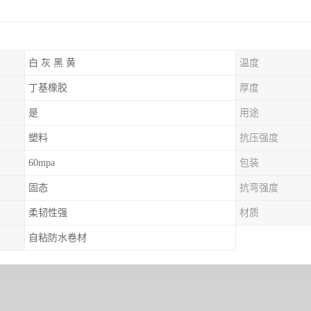
白 灰 黑 黄
温度
丁基橡胶
厚度
是
用途
塑料
抗压强度
60mpa
包装
固态
抗弯强度
柔韧性强
材质
自粘防水卷材