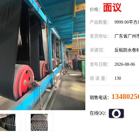
面议
价格：
产品数量：
9999.00平
发货地址：
广东省广州
关键词：
反粘防水卷
发布日期：
2026-08-06
阅 读 量：
130
1348025
销售电话：
在线QQ：