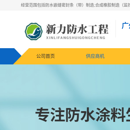
广
公司首页
供应商机