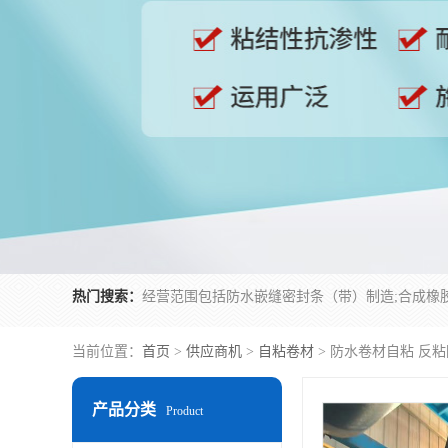
热门搜索：
当前位置：
首页
>
供应商机
>
自粘卷材
> 防水卷材自粘 反
产品分类
Product