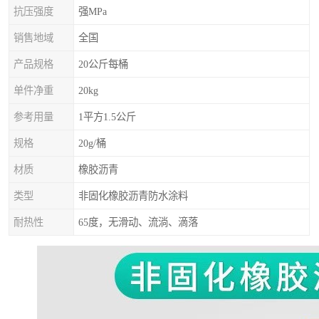
抗压强度
强MPa
销售地域
全国
产品规格
20公斤每桶
单件净重
20kg
参考用量
1平方1.5公斤
规格
20g/桶
材质
橡胶沥青
类型
非固化橡胶沥青防水涂料
耐热性
65度，无滑动、流淌、滴落