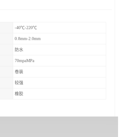
-40℃-220℃
0.8mm-2.0mm
防水
70mpaMPa
卷装
较强
橡胶