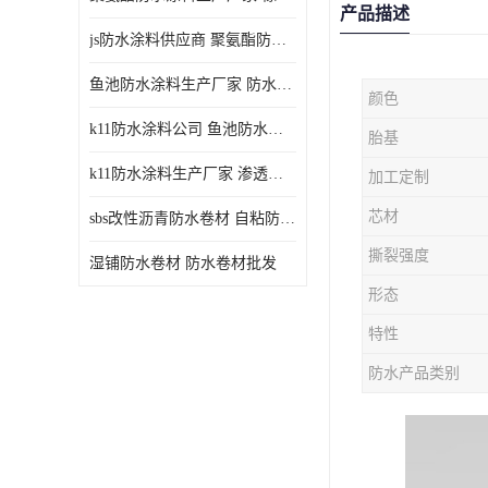
产品描述
js防水涂料供应商 聚氨酯防水涂料
鱼池防水涂料生产厂家 防水涂料
颜色
k11防水涂料公司 鱼池防水涂料
胎基
k11防水涂料生产厂家 渗透结晶防水涂料
加工定制
芯材
sbs改性沥青防水卷材 自粘防水卷材厂家
撕裂强度
湿铺防水卷材 防水卷材批发
形态
特性
防水产品类别