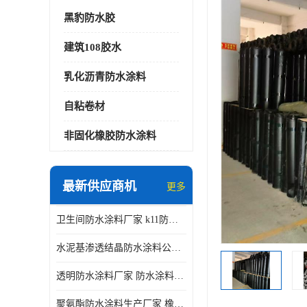
黑豹防水胶
建筑108胶水
乳化沥青防水涂料
自粘卷材
非固化橡胶防水涂料
最新供应商机
更多
卫生间防水涂料厂家 k11防水涂料
水泥基渗透结晶防水涂料公司 室外防水涂料
透明防水涂料厂家 防水涂料屋顶
聚氨酯防水涂料生产厂家 橡胶沥青防水涂料