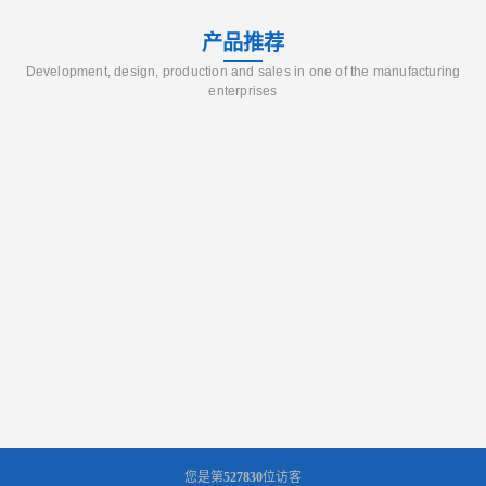
产品推荐
Development, design, production and sales in one of the manufacturing
enterprises
您是第
527830
位访客