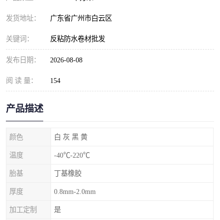
发货地址：
广东省广州市白云区
关键词：
反粘防水卷材批发
发布日期：
2026-08-08
阅 读 量：
154
产品描述
颜色
白 灰 黑 黄
温度
-40℃-220℃
胎基
丁基橡胶
厚度
0.8mm-2.0mm
加工定制
是