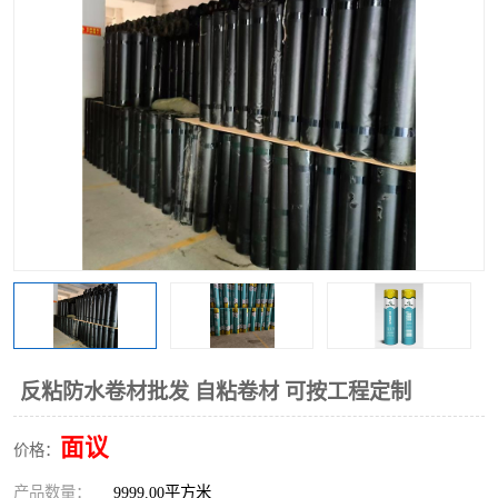
反粘防水卷材批发 自粘卷材 可按工程定制
面议
价格：
产品数量：
9999.00平方米