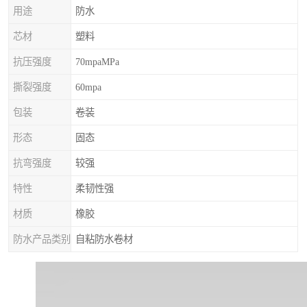
用途
防水
芯材
塑料
抗压强度
70mpaMPa
撕裂强度
60mpa
包装
卷装
形态
固态
抗弯强度
较强
特性
柔韧性强
材质
橡胶
防水产品类别
自粘防水卷材