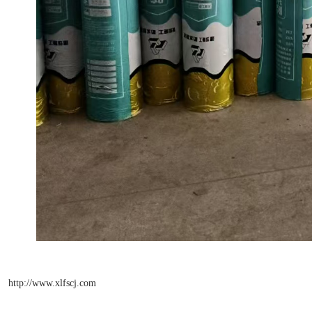
http://www.xlfscj.com