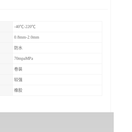
-40℃-220℃
0.8mm-2.0mm
防水
70mpaMPa
卷装
较强
橡胶