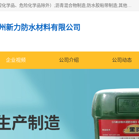
经营范围包括防水嵌缝密封条（带）制造;合成橡胶制造（监控化学品、危险化学品除外）;沥青混合物制造;防水胶粘带制造;其他合成材料制造（监控化学品、危险化学品除外）;涂料制造（监控化学品、危险化学品除外）;建筑结构防水补漏;防水建筑材料制造;粘合剂制造（监控化学品、危险化学品除外）;涂料零售;广州新力防水材料有限公司具有1处分支机构。
州新力防水材料有限公司
企业视频
公司介绍
公司动态