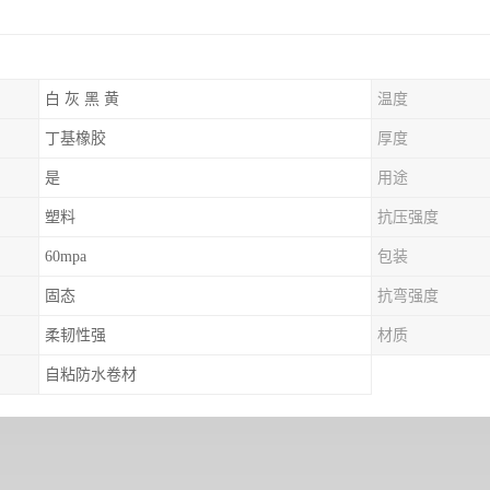
白 灰 黑 黄
温度
丁基橡胶
厚度
是
用途
塑料
抗压强度
60mpa
包装
固态
抗弯强度
柔韧性强
材质
自粘防水卷材