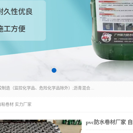
经营范围包括防水嵌缝密封条（带）制造;合成橡胶制造（监控化学品、危险化学品除外）;沥青混合物制造;防水胶粘带制造;其他合成材料制造（监控化学品、危险化学品除外）;涂料制造（监控化学品、危险化学品除外）;建筑结构防水补漏;防水建筑材料制造;粘合剂制造（监控化学品、危险化学品除外）;涂料零售;广州新力防水材料有限公司具有1处分支机构。
 自粘卷材 实力厂家
pvc防水卷材厂家 