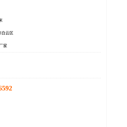
方米
市白云区
材厂家
6592