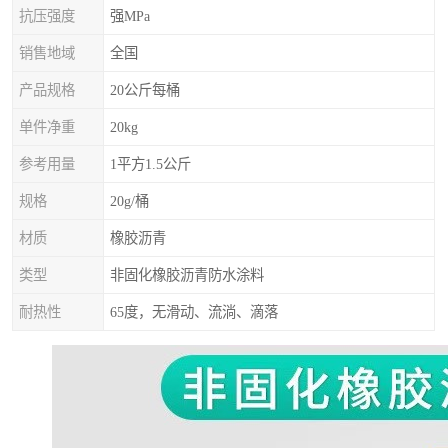
抗压强度
强MPa
销售地域
全国
产品规格
20公斤每桶
单件净重
20kg
参考用量
1平方1.5公斤
规格
20g/桶
材质
橡胶沥青
类型
非固化橡胶沥青防水涂料
耐热性
65度，无滑动、流淌、滴落