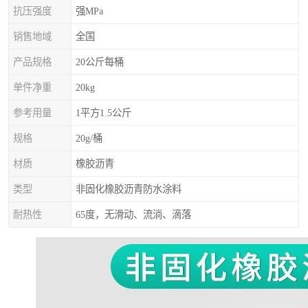
抗压强度
强MPa
销售地域
全国
产品规格
20公斤每桶
单件净重
20kg
参考用量
1平方1.5公斤
规格
20g/桶
材质
橡胶沥青
类型
非固化橡胶沥青防水涂料
耐热性
65度，无滑动、流淌、滴落