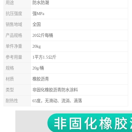
用途
防水防潮
抗压强度
强MPa
销售地域
全国
产品规格
20公斤每桶
单件净重
20kg
参考用量
1平方1.5公斤
规格
20g/桶
材质
橡胶沥青
类型
非固化橡胶沥青防水涂料
耐热性
65度，无滑动、流淌、滴落