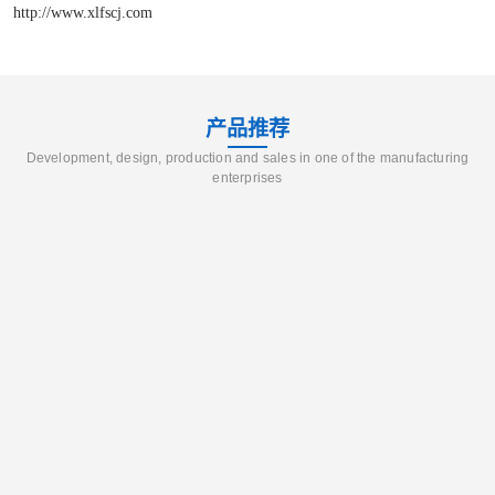
http://www.xlfscj.com
产品推荐
Development, design, production and sales in one of the manufacturing
enterprises