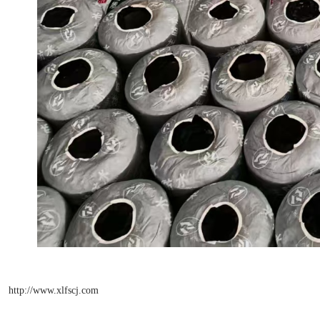
http://www.xlfscj.com