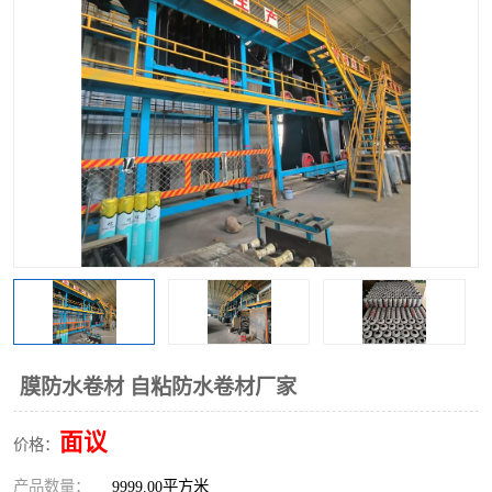
膜防水卷材 自粘防水卷材厂家
面议
价格：
产品数量：
9999.00平方米