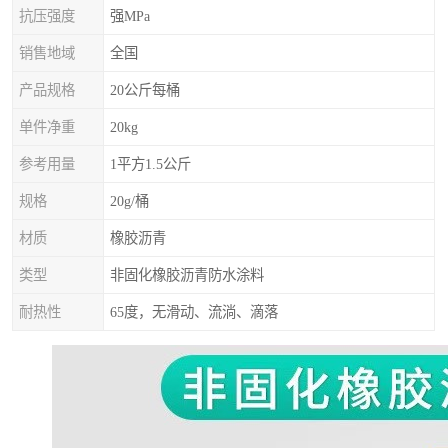
抗压强度
强MPa
销售地域
全国
产品规格
20公斤每桶
单件净重
20kg
参考用量
1平方1.5公斤
规格
20g/桶
材质
橡胶沥青
类型
非固化橡胶沥青防水涂料
耐热性
65度，无滑动、流淌、滴落