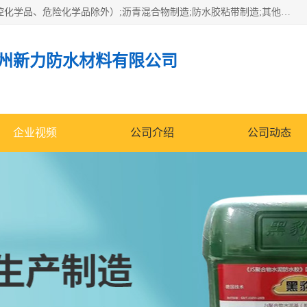
经营范围包括防水嵌缝密封条（带）制造;合成橡胶制造（监控化学品、危险化学品除外）;沥青混合物制造;防水胶粘带制造;其他合成材料制造（监控化学品、危险化学品除外）;涂料制造（监控化学品、危险化学品除外）;建筑结构防水补漏;防水建筑材料制造;粘合剂制造（监控化学品、危险化学品除外）;涂料零售;广州新力防水材料有限公司具有1处分支机构。
州新力防水材料有限公司
企业视频
公司介绍
公司动态