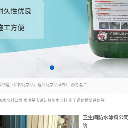
经营范围包括防水嵌缝密封条（带）制造;合成橡胶制造（监控化学品、危险化学品除外）;沥青混合物制造;防水胶粘带制造;其他合成材料制造（监控化学品、危险化学品除外）;涂料制造（监控化学品、危险化学品除外）;建筑结构防水补漏;防水建筑材料制造;粘合剂制造（监控化学品、危险化学品除外）;涂料零售;广州新力防水材料有限公司具有1处分支机构。
间防水涂料公司 水泥基渗透结晶防水涂料 用于道路桥梁铁路等
卫生间防水涂料公司
等