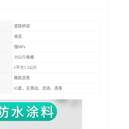
道路桥梁
液态
强MPa
20公斤每桶
1平方1.5公斤
橡胶沥青
65度，无滑动、流淌、滴落