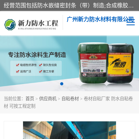
经营范围包括防水嵌缝密封条（带）制造;合成橡胶制造（监控化学品、危险化学品除外）;沥青混合物制造;防水胶粘带制造;其他合成材料制造（监控化学品、危险化学品除外）;涂料制造（监控化学品、危险化学品除外）;建筑结构防水补漏;防水建筑材料制造;粘合剂制造（监控化学品、危险化学品除外）;涂料零售;广州新力防水材料有限公司具有1处分支机构。
广州新力防水材料有限公司
黑豹防水胶
建筑108胶水
乳化沥青防水涂料
自粘卷材
非固化橡胶防水涂料
当前位置：
首页
>
供应商机
>
自粘卷材
> 卷材自粘厂家 防水自粘卷
材 可按工程定制