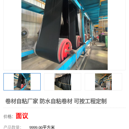
卷材自粘厂家 防水自粘卷材 可按工程定制
面议
价格：
产品数量：
9999.00平方米